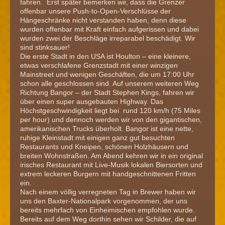
fahren. Erst später bemerken wir, dass die Grenzer
offenbar unsere Push-to-Open-Verschlüsse der
Hängeschränke nicht verstanden haben, denn diese
wurden offenbar mit Kraft einfach aufgerissen und dabei
wurden zwei der Beschläge irreparabel beschädigt. Wir
sind stinksauer!
Die erste Stadt in den USA ist Houlton – eine kleinere,
etwas verschlafene Grenzstadt mit einer winzigen
Mainstreet und wenigen Geschäften, die um 17:00 Uhr
schon alle geschlossen sind. Auf unserem weiteren Weg
Richtung Bangor – der Stadt Stephen Kings, fahren wir
über einen super ausgebauten Highway. Das
Höchstgeschwindigkeit liegt bei rund 120 km/h (75 Miles
per hour) und dennoch werden wir von den gigantischen,
amerikanischen Trucks überholt. Bangor ist eine nette,
ruhige Kleinstadt mit einigen ganz gut besuchten
Restaurants und Kneipen, schönen Holzhäusern und
breiten Wohnstraßen. Am Abend kehren wir in ein original
irisches Restaurant mit Live-Musik lokalen Biersorten und
extrem leckeren Burgern mit handgeschnittenen Fritten
ein.
Nach einem völlig verregneten Tag in Brewer haben wir
uns den Baxter-Nationalpark vorgenommen, der uns
bereits mehrfach von Einheimischen empfohlen wurde.
Bereits auf dem Weg dorthin sehen wir Schilder, die auf