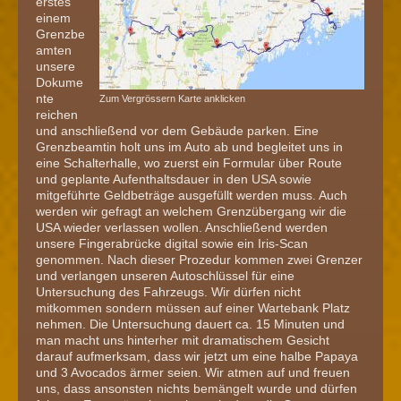
erstes
einem
Grenzbe
amten
unsere
Dokume
nte
Zum Vergrössern Karte anklicken
reichen
und anschließend vor dem Gebäude parken. Eine
Grenzbeamtin holt uns im Auto ab und begleitet uns in
eine Schalterhalle, wo zuerst ein Formular über Route
und geplante Aufenthaltsdauer in den USA sowie
mitgeführte Geldbeträge ausgefüllt werden muss. Auch
werden wir gefragt an welchem Grenzübergang wir die
USA wieder verlassen wollen. Anschließend werden
unsere Fingerabrücke digital sowie ein Iris-Scan
genommen. Nach dieser Prozedur kommen zwei Grenzer
und verlangen unseren Autoschlüssel für eine
Untersuchung des Fahrzeugs. Wir dürfen nicht
mitkommen sondern müssen auf einer Wartebank Platz
nehmen. Die Untersuchung dauert ca. 15 Minuten und
man macht uns hinterher mit dramatischem Gesicht
darauf aufmerksam, dass wir jetzt um eine halbe Papaya
und 3 Avocados ärmer seien. Wir atmen auf und freuen
uns, dass ansonsten nichts bemängelt wurde und dürfen