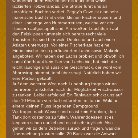
wunderschönen Holzhäuser mit leuchtend weiss
lackierten Holzverandas. Die Straße führt uns an
unzähligen Buchten vorbei. Peggy's Cove ist eine sehr
malerische Bucht mit vielen kleinen Fischerhäusern und
einer Unmenge von Hummerreusen, welche vor den
Häusern aufgestapelt sind. Am weißen Leuchtturm auf
den Felsklippen tummeln sich bereits recht viele
Touristen. Es sind hier viele Deutsche und auch viele
Asiaten unterwegs. Vor einer Fischerkate hat eine
Einheimische frisch geräucherten Lachs sowie Makrele
angeboten. Wir haben den Lachs probiert und obwohl ich
sonst überhaupt kein Fan von Lachs bin, hat mich der
leicht rauchige und süssliche Geschmack, der wohl vom
Ahornsirup stammt, total überzeugt. Natürlich haben wir
eine Portion gekauft.
Auf dem weiteren Weg nach Lunenburg fragen wir an
mehreren Tankstellen nach der Möglichkeit Frischwasser
zu tanken. Leider erfolglos! Ein Tankwart schickt uns auf
den 10 Minuten von dort entfernten, mitten im Wald an
einem kleinen Fluss liegenden Campground.
Wir fragen nach Wasser und es ist kein Problem, den
Tank dort kostenlos zu füllen. Währenddessen ist es
langsam schon dunkel und es ist sehr idyllisch. Also
gehen wir zu dem Betreiber zurück und fragen, was die
Übernachtung kosten solle. 20 Bucks war die Antwort.