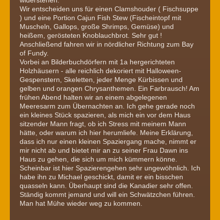
Wir entscheiden uns für einen Clamshouder ( Fischsuppe
) und eine Portion Cajun Fish Stew (Fischeintopf mit
Muscheln, Gallops, große Shrimps, Gemüse) und
heißem, gerösteten Knoblauchbrot. Sehr gut !
Anschließend fahren wir in nördlicher Richtung zum Bay
of Fundy.
Vorbei an Bilderbuchdörfern mit 1a hergerichteten
Holzhäusern - alle reichlich dekoriert mit Halloween-
Gespenstern, Skeletten, jeder Menge Kürbissen und
gelben und orangen Chrysanthemen. Ein Farbrausch! Am
frühen Abend halten wir an einem abgelegenen
Meeresarm zum Übernachten an. Ich gehe gerade noch
ein kleines Stück spazieren, als mich ein vor dem Haus
sitzender Mann fragt, ob ich Stress mit meinem Mann
hätte, oder warum ich hier herumliefe. Meine Erklärung,
dass ich nur einen kleinen Spaziergang mache, nimmt er
mir nicht ab und bietet mir an zu seiner Frau Dawn ins
Haus zu gehen, die sich um mich kümmern könne.
Scheinbar ist hier Spazierengehen sehr ungewöhnlich. Ich
habe ihn zu Michael geschickt, damit er ein bisschen
quasseln kann. Überhaupt sind die Kanadier sehr offen.
Ständig kommt jemand und will ein Schwätzchen führen.
Man hat Mühe wieder weg zu kommen.