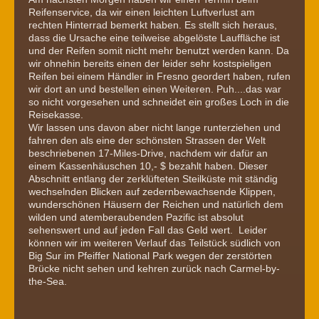
Reifenservice, da wir einen leichten Luftverlust am
rechten Hinterrad bemerkt haben. Es stellt sich heraus,
dass die Ursache eine teilweise abgelöste Lauffläche ist
und der Reifen somit nicht mehr benutzt werden kann. Da
wir ohnehin bereits einen der leider sehr kostspieligen
Reifen bei einem Händler in Fresno geordert haben, rufen
wir dort an und bestellen einen Weiteren. Puh....das war
so nicht vorgesehen und schneidet ein großes Loch in die
Reisekasse.
Wir lassen uns davon aber nicht lange runterziehen und
fahren den als eine der schönsten Strassen der Welt
beschriebenen 17-Miles-Drive, nachdem wir dafür an
einem Kassenhäuschen 10,- $ bezahlt haben. Dieser
Abschnitt entlang der zerklüfteten Steilküste mit ständig
wechselnden Blicken auf zedernbewachsende Klippen,
wunderschönen Häusern der Reichen und natürlich dem
wilden und atemberaubenden Pazific ist absolut
sehenswert und auf jeden Fall das Geld wert. Leider
können wir im weiteren Verlauf das Teilstück südlich von
Big Sur im Pfeiffer National Park wegen der zerstörten
Brücke nicht sehen und kehren zurück nach Carmel-by-
the-Sea.