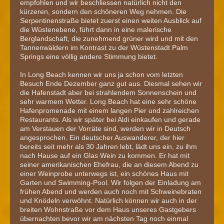
empfohlen und wir beschliessen natürlich nicht den
kürzeren, sondern den schöneren Weg nehmen. Die
Serpentinenstraße bietet zuerst einen weiten Ausblick auf
die Wüstenebene, führt dann in eine malerische
Berglandschaft, die zunehmend grüner wird und mit den
Tannenwäldern im Kontrast zu der Wüstenstadt Palm
Springs eine völlig andere Stimmung bietet.
In Long Beach kennen wir uns ja schon vom letzten
Besuch Ende Dezember ganz gut aus. Diesmal sehen wir
die Hafenstadt aber bei strahlendem Sonnenschein und
sehr warmem Wetter. Long Beach hat eine sehr schöne
Hafenpromenade mit einem langen Pier und zahlreichen
Restaurants. Als wir später bei Aldi einkaufen und gerade
am Verstauen der Vorräte sind, werden wir in Deutsch
angesprochen. Ein deutscher Auswanderer, der hier
bereits seit mehr als 30 Jahren lebt, lädt uns ein, zu ihm
nach Hause auf ein Glas Wein zu kommen. Er hat mit
seiner amerikanischen Ehefrau, die an diesem Abend zu
einer Weinprobe unterwegs ist, ein schönes Haus mit
Garten und Swimming-Pool. Wir folgen der Einladung am
frühen Abend und werden auch noch mit Schweinebraten
und Knödeln verwöhnt. Natürlich können wir auch in der
breiten Wohnstraße vor dem Haus unseres Gastgebers
übernachten bevor wir am nächsten Tag noch einmal