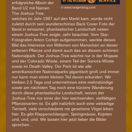
erfolgreiche Album der
Band U2 mit Namen
© www.rangerdoug.com
The Joshua Tree,
welches im Jahr 1987 auf den Markt kam, wurde nicht
zuletzt durch sein wunderschönes Back Cover Foto der
Band in einsamer, phantastischer Landschaft neben
einem Joshua-Tree zeigte, sehr beachtet. Vom Star-
Fotografen Anton Corbijn aufgenommen, weckte dieses
Bild das Interesse von Millionen von Menschen an dieser
seltenen Pflanze und damit auch das an diesem schönen
Nationalpark. Der Joshua-Tree wächst nur in der Mojawe
und der Colorado Wüste, einem Teil der Sonora-Wüste
sowie im Death-Valley. Der Park ist wie alle
amerikanischen Nationalparks gigantisch groß und immer
nur kann man einen kleinen Teil davon erkunden. Wir
bleiben 2,5 Tage und unternehmen eine mehrstündige
sowie am nächsten Tag noch eine kürzere Wanderung
durch diese phantastische Landschaft, wovon der
Joshua-Tree nur einer der hier wachsenden, vielfältigen
Pflanzenarten ist. Es gibt natürlich auch eine vielseitige
Tierwelt, viele verschiedene nie gesehene Vögel leben
hier. Es gibt Klapperschlangen, Springmäuse, Kojoten
und, und, und. Wir lassen hier jetzt lieber die Bilder
sprechen…