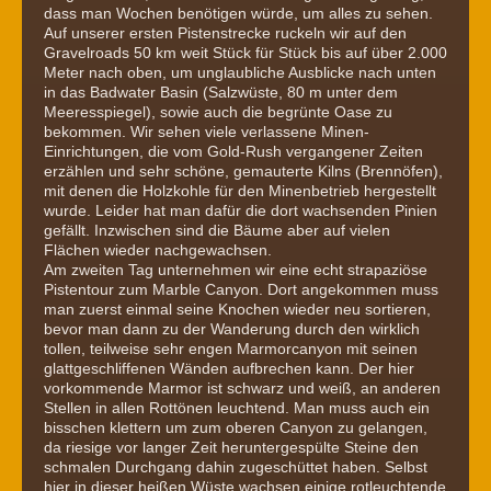
dass man Wochen benötigen würde, um alles zu sehen.
Auf unserer ersten Pistenstrecke ruckeln wir auf den
Gravelroads 50 km weit Stück für Stück bis auf über 2.000
Meter nach oben, um unglaubliche Ausblicke nach unten
in das Badwater Basin (Salzwüste, 80 m unter dem
Meeresspiegel), sowie auch die begrünte Oase zu
bekommen. Wir sehen viele verlassene Minen-
Einrichtungen, die vom Gold-Rush vergangener Zeiten
erzählen und sehr schöne, gemauterte Kilns (Brennöfen),
mit denen die Holzkohle für den Minenbetrieb hergestellt
wurde. Leider hat man dafür die dort wachsenden Pinien
gefällt. Inzwischen sind die Bäume aber auf vielen
Flächen wieder nachgewachsen.
Am zweiten Tag unternehmen wir eine echt strapaziöse
Pistentour zum Marble Canyon. Dort angekommen muss
man zuerst einmal seine Knochen wieder neu sortieren,
bevor man dann zu der Wanderung durch den wirklich
tollen, teilweise sehr engen Marmorcanyon mit seinen
glattgeschliffenen Wänden aufbrechen kann. Der hier
vorkommende Marmor ist schwarz und weiß, an anderen
Stellen in allen Rottönen leuchtend. Man muss auch ein
bisschen klettern um zum oberen Canyon zu gelangen,
da riesige vor langer Zeit heruntergespülte Steine den
schmalen Durchgang dahin zugeschüttet haben. Selbst
hier in dieser heißen Wüste wachsen einige rotleuchtende