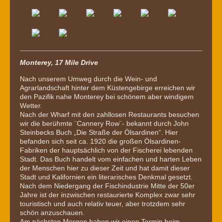
Monterey, 17 Mile Drive
Nach unserem Umweg durch die Wein- und
Agrarlandschaft hinter dem Küstengebirge erreichen wir
den Pazifik nahe Monterey bei schönem aber windigem
Wetter.
Nach der Wharf mit den zahllosen Restaurants besuchen
wir die berühmte ¨Cannery Row¨- bekannt durch John
Steinbecks Buch „Die Straße der Ölsardinen“. Hier
befanden sich seit ca. 1920 die großen Ölsardinen-
Fabriken der hauptsächlich von der Fischerei lebenden
Stadt. Das Buch handelt vom einfachen und harten Leben
der Menschen hier zu dieser Zeit und hat damit dieser
Stadt und Kalifornien ein literarisches Denkmal gesetzt.
Nach dem Niedergang der Fischindustrie Mitte der 50er
Jahre ist der inzwischen restaurierte Komplex zwar sehr
touristisch und auch relativ teuer, aber trotzdem sehr
schön anzuschauen.
Am nächsten Morgen haben wir einen Termin beim