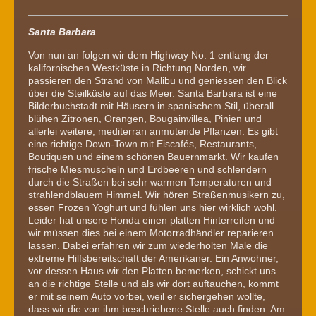
Santa Barbara
Von nun an folgen wir dem Highway No. 1 entlang der
kalifornischen Westküste in Richtung Norden, wir
passieren den Strand von Malibu und geniessen den Blick
über die Steilküste auf das Meer. Santa Barbara ist eine
Bilderbuchstadt mit Häusern in spanischem Stil, überall
blühen Zitronen, Orangen, Bougainvillea, Pinien und
allerlei weitere, mediterran anmutende Pflanzen. Es gibt
eine richtige Down-Town mit Eiscafés, Restaurants,
Boutiquen und einem schönen Bauernmarkt. Wir kaufen
frische Miesmuscheln und Erdbeeren und schlendern
durch die Straßen bei sehr warmen Temperaturen und
strahlendblauem Himmel. Wir hören Straßenmusikern zu,
essen Frozen Yoghurt und fühlen uns hier wirklich wohl.
Leider hat unsere Honda einen platten Hinterreifen und
wir müssen dies bei einem Motorradhändler reparieren
lassen. Dabei erfahren wir zum wiederholten Male die
extreme Hilfsbereitschaft der Amerikaner. Ein Anwohner,
vor dessen Haus wir den Platten bemerken, schickt uns
an die richtige Stelle und als wir dort auftauchen, kommt
er mit seinem Auto vorbei, weil er sichergehen wollte,
dass wir die von ihm beschriebene Stelle auch finden. Am